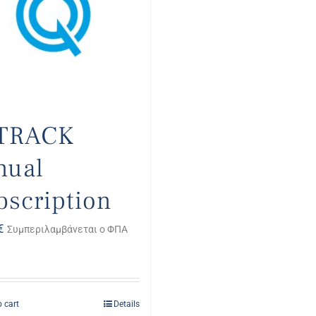
TRACK
nual
bscription
€
Συμπεριλαμβάνεται ο ΦΠΑ
 cart
Details