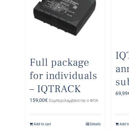
IQ
Full package
an
for individuals
su
– IQTRACK
69,99
159,00
€
Συμπεριλαμβάνεται ο ΦΠΑ
Add to cart
Details
Add to