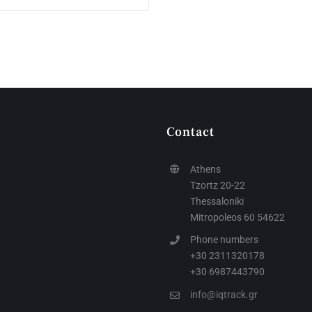
Contact
Athens
Tzortz 20-22
Thessaloniki
Mitropoleos 60 54622
Phone numbers
+30 2311320178
+30 6987443790
info@iqtrack.gr