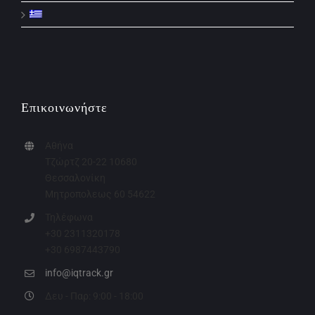
Επικοινωνήστε
Αθήνα
Τζώρτζ 20-22 10680
Θεσσαλονίκη
Μητροπολεως 60 54622
Τηλέφωνα
+30 2311320178
+30 6987443790
info@iqtrack.gr
Δευ - Παρ: 9:00 - 18:00