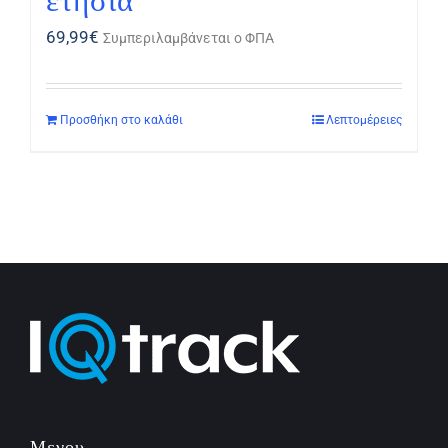
ετήσια
69,99
€
Συμπεριλαμβάνεται ο ΦΠΑ
Προσθήκη στο καλάθι
Λεπτομέρειες
Μενου