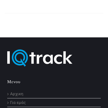
Μενου
Αρχικη
Για εμάς