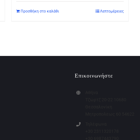
Προσθήκη στο καλάθι
Λεπτομέρειες
Επικοινωνήστε
Αθήνα
Τζώρτζ 20-22 10680
Θεσσαλονίκη
Μητροπολεως 60 54622
Τηλέφωνα
+30 2311320178
+30 6987443790