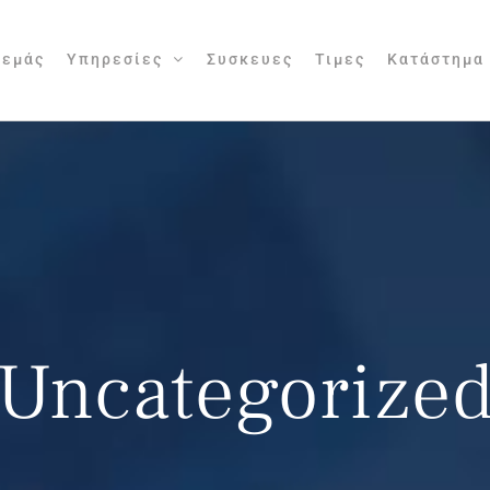
 εμάς
Υπηρεσίες
Συσκευες
Τιμες
Κατάστημα
Uncategorize