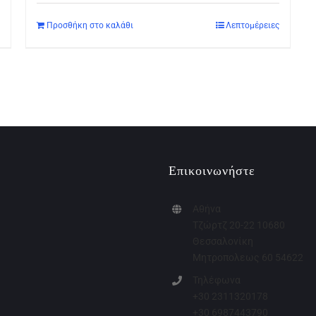
Προσθήκη στο καλάθι
Λεπτομέρειες
Επικοινωνήστε
Αθήνα
Τζώρτζ 20-22 10680
Θεσσαλονίκη
Μητροπολεως 60 54622
Τηλέφωνα
+30 2311320178
+30 6987443790