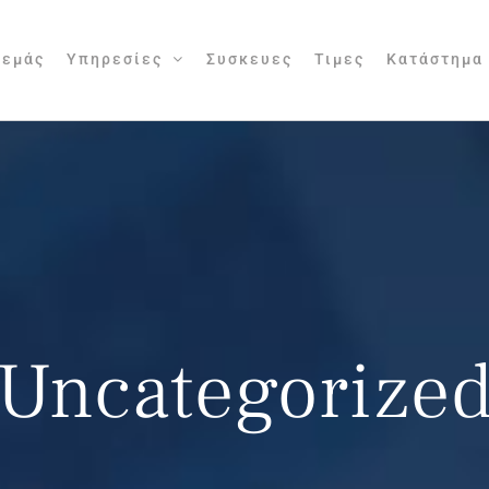
 εμάς
Υπηρεσίες
Συσκευες
Τιμες
Κατάστημα
Uncategorize