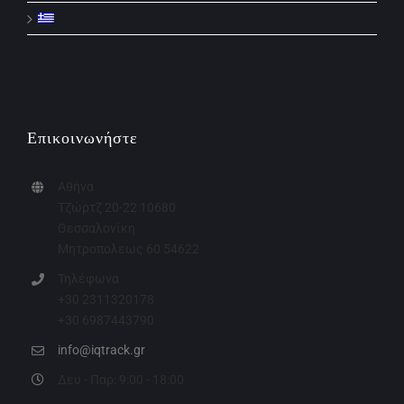
Επικοινωνήστε
Αθήνα
Τζώρτζ 20-22 10680
Θεσσαλονίκη
Μητροπολεως 60 54622
Τηλέφωνα
+30 2311320178
+30 6987443790
info@iqtrack.gr
Δευ - Παρ: 9:00 - 18:00