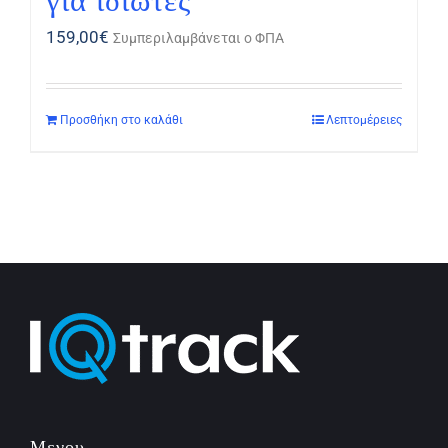
για ιδιώτες
159,00
€
Συμπεριλαμβάνεται ο ΦΠΑ
Προσθήκη στο καλάθι
Λεπτομέρειες
Μενου