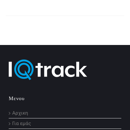
Μενου
Αρχικη
Για εμάς