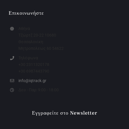
Επικοινωνήστε
Αθήνα
Τζώρτζ 20-22 10680
Θεσσαλονίκη
Μητροπολεως 60 54622
Τηλέφωνα
+30 2311320178
+30 6987443790
info@iqtrack.gr
Δευ - Παρ: 9:00 - 18:00
Εγγραφείτε στο Newsletter