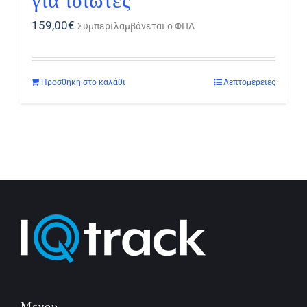
για ιδιώτες
159,00
€
Συμπεριλαμβάνεται ο ΦΠΑ
Προσθήκη στο καλάθι
Λεπτομέρειες
Μενου