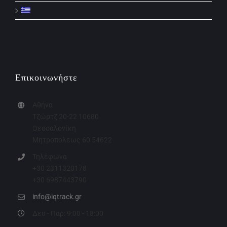
Επικοινωνήστε
Αθήνα
Τζώρτζ 20-22 10680
Θεσσαλονίκη
Μητροπολεως 60 54622
Τηλέφωνα
+30 2311320178
+30 6987443790
info@iqtrack.gr
Δευ - Παρ: 9:00 - 18:00