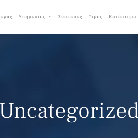
 εμάς
Υπηρεσίες
Συσκευες
Τιμες
Κατάστημα
Uncategorize