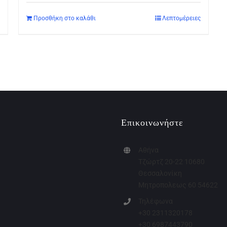
Προσθήκη στο καλάθι
Λεπτομέρειες
Επικοινωνήστε
Αθήνα
Τζώρτζ 20-22 10680
Θεσσαλονίκη
Μητροπολεως 60 54622
Τηλέφωνα
+30 2311320178
+30 6987443790