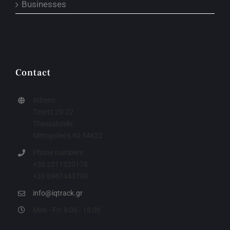
Businesses
Contact
Athens
Tzortz 20-22
Thessaloniki
Mitropoleos 60 54622
Phone numbers
+30 2311320178
+30 6987443790
info@iqtrack.gr
Mon - Fri: 9:00 - 18:00