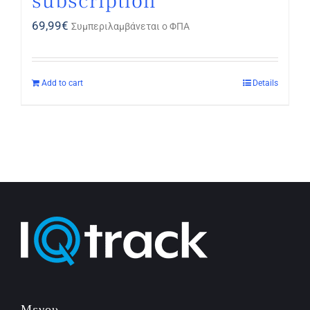
subscription
69,99
€
Συμπεριλαμβάνεται ο ΦΠΑ
Add to cart
Details
Μενου