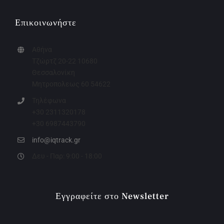
Επικοινωνήστε
Αθήνα
Τζώρτζ 20-22 10680
Θεσσαλονίκη
Μητροπολεως 60 54622
Τηλέφωνα
+30 2311320178
+30 6987443790
info@iqtrack.gr
Δευ - Παρ: 9:00 - 18:00
Εγγραφείτε στο Newsletter